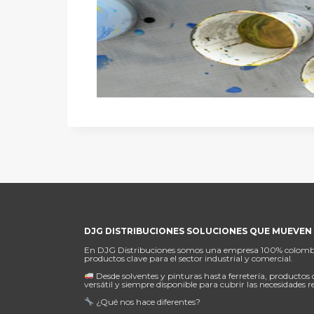
DJG DISTRIBUCIONES SOLUCIONES QUE MUEVEN 
En DJG Distribuciones somos una empresa 100% colombiana
productos clave para el sector industrial y comercial.
Desde solventes y pinturas hasta ferretería, productos 
versátil y siempre disponible para cubrir las necesidades r
¿Qué nos hace diferentes?