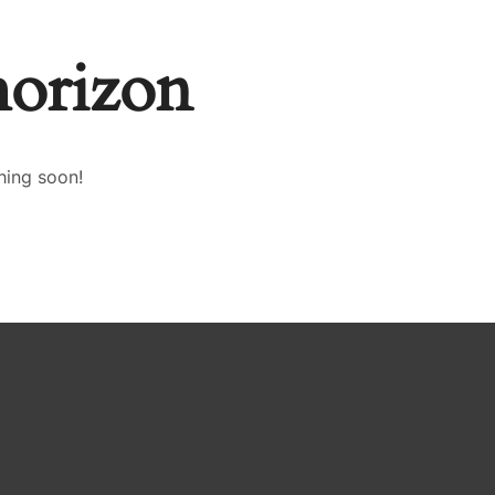
horizon
hing soon!