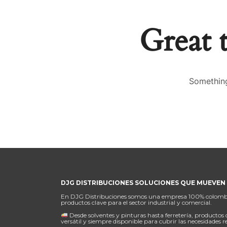
Great 
Something
DJG DISTRIBUCIONES SOLUCIONES QUE MUEVEN 
En DJG Distribuciones somos una empresa 100% colombiana
productos clave para el sector industrial y comercial.
Desde solventes y pinturas hasta ferretería, productos 
versátil y siempre disponible para cubrir las necesidades r